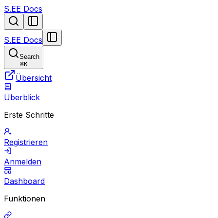
S.EE Docs
S.EE Docs
Search
⌘
K
Übersicht
Überblick
Erste Schritte
Registrieren
Anmelden
Dashboard
Funktionen