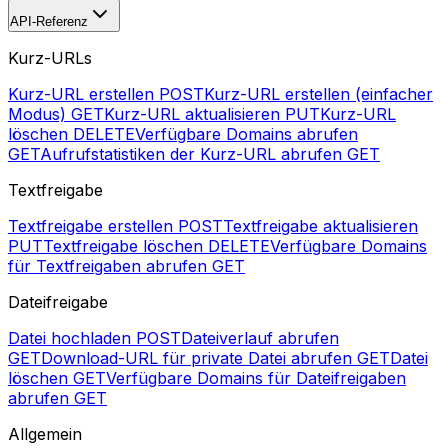
API-Referenz
Kurz-URLs
Kurz-URL erstellen
POST
Kurz-URL erstellen (einfacher
Modus)
GET
Kurz-URL aktualisieren
PUT
Kurz-URL
löschen
DELETE
Verfügbare Domains abrufen
GET
Aufrufstatistiken der Kurz-URL abrufen
GET
Textfreigabe
Textfreigabe erstellen
POST
Textfreigabe aktualisieren
PUT
Textfreigabe löschen
DELETE
Verfügbare Domains
für Textfreigaben abrufen
GET
Dateifreigabe
Datei hochladen
POST
Dateiverlauf abrufen
GET
Download-URL für private Datei abrufen
GET
Datei
löschen
GET
Verfügbare Domains für Dateifreigaben
abrufen
GET
Allgemein