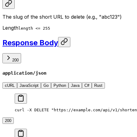
The slug of the short URL to delete (e.g., "abc123")
Length
length <= 255
Response Body
200
application/json
cURL
JavaScript
Go
Python
Java
C#
Rust
curl -X DELETE "https://example.com/api/v1/shorten
200