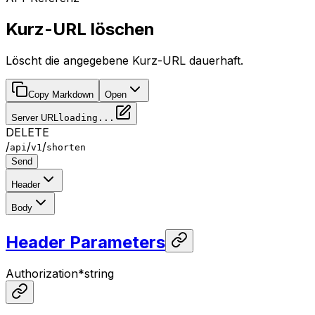
Kurz-URL löschen
Löscht die angegebene Kurz-URL dauerhaft.
Copy Markdown
Open
Server URL
loading...
DELETE
/
/
/
api
v1
shorten
Send
Header
Body
Header Parameters
Authorization
*
string