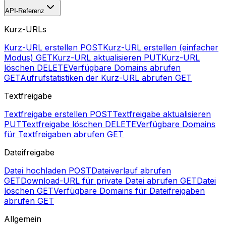
API-Referenz
Kurz-URLs
Kurz-URL erstellen
POST
Kurz-URL erstellen (einfacher
Modus)
GET
Kurz-URL aktualisieren
PUT
Kurz-URL
löschen
DELETE
Verfügbare Domains abrufen
GET
Aufrufstatistiken der Kurz-URL abrufen
GET
Textfreigabe
Textfreigabe erstellen
POST
Textfreigabe aktualisieren
PUT
Textfreigabe löschen
DELETE
Verfügbare Domains
für Textfreigaben abrufen
GET
Dateifreigabe
Datei hochladen
POST
Dateiverlauf abrufen
GET
Download-URL für private Datei abrufen
GET
Datei
löschen
GET
Verfügbare Domains für Dateifreigaben
abrufen
GET
Allgemein