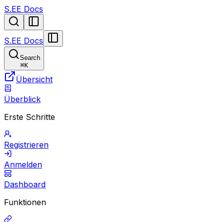
S.EE Docs
S.EE Docs
Search
⌘
K
Übersicht
Überblick
Erste Schritte
Registrieren
Anmelden
Dashboard
Funktionen