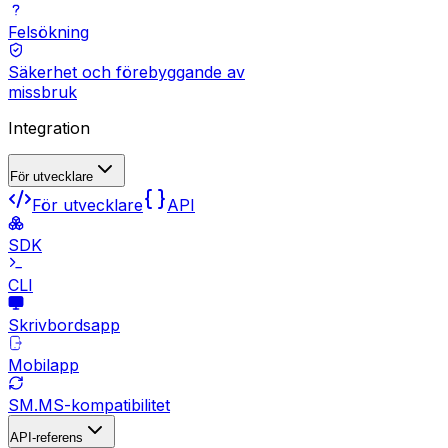
Felsökning
Säkerhet och förebyggande av
missbruk
Integration
För utvecklare
För utvecklare
API
SDK
CLI
Skrivbordsapp
Mobilapp
SM.MS-kompatibilitet
API-referens