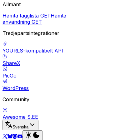
Allmänt
Hämta tagglista
GET
Hämta
användning
GET
Tredjepartsintegrationer
YOURLS-kompatibelt API
ShareX
PicGo
WordPress
Community
Awesome S.EE
Svenska