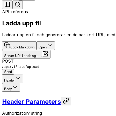
API-referens
Ladda upp fil
Laddar upp en fil och genererar en delbar kort URL, med 
Copy Markdown
Open
Server URL
loading...
POST
/
/
/
/
api
v1
file
upload
Send
Header
Body
Header Parameters
Authorization
*
string