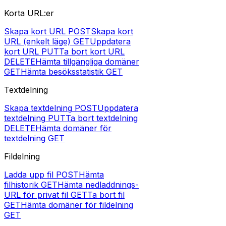
Korta URL:er
Skapa kort URL
POST
Skapa kort
URL (enkelt läge)
GET
Uppdatera
kort URL
PUT
Ta bort kort URL
DELETE
Hämta tillgängliga domäner
GET
Hämta besöksstatistik
GET
Textdelning
Skapa textdelning
POST
Uppdatera
textdelning
PUT
Ta bort textdelning
DELETE
Hämta domäner för
textdelning
GET
Fildelning
Ladda upp fil
POST
Hämta
filhistorik
GET
Hämta nedladdnings-
URL för privat fil
GET
Ta bort fil
GET
Hämta domäner för fildelning
GET