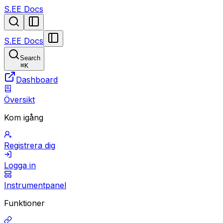
S.EE Docs
S.EE Docs
Search
⌘
K
Dashboard
Översikt
Kom igång
Registrera dig
Logga in
Instrumentpanel
Funktioner