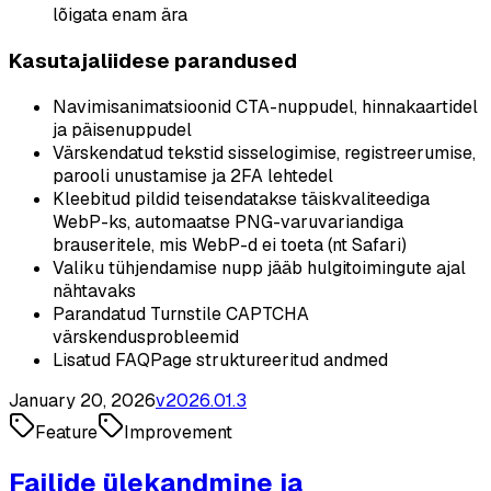
lõigata enam ära
Kasutajaliidese parandused
Navimisanimatsioonid CTA-nuppudel, hinnakaartidel
ja päisenuppudel
Värskendatud tekstid sisselogimise, registreerumise,
parooli unustamise ja 2FA lehtedel
Kleebitud pildid teisendatakse täiskvaliteediga
WebP-ks, automaatse PNG-varuvariandiga
brauseritele, mis WebP-d ei toeta (nt Safari)
Valiku tühjendamise nupp jääb hulgitoimingute ajal
nähtavaks
Parandatud Turnstile CAPTCHA
värskendusprobleemid
Lisatud FAQPage struktureeritud andmed
January 20, 2026
v
2026.01.3
Feature
Improvement
Failide ülekandmine ja