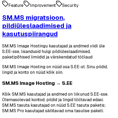
Feature
Improvement
Security
SM.MS migratsioon,
pildiüleslaadimised ja
kasutuspiirangud
SM.MS Image Hostingu kasutajad ja andmed viidi üle
S.EE-sse, lisandusid hulgi pildiüleslaadimised,
paketipõhised limiidid ja värskendatud töölaud
SM.MS Image Hosting on nüüd osa S.EE-st. Sinu pildid,
lingid ja konto on nüüd kõik siin.
SM.MS Image Hosting → S.EE
Kõik SM.MS kasutajad ja andmed on liikunud S.EE-sse.
Olemasolevad kontod, pildid ja lingid töötavad edasi.
SM.MS tasuta kasutajad on nüüd S.EE tasuta paketis;
SM.MS Pro kasutajad säilitavad oma tasulise paketi.