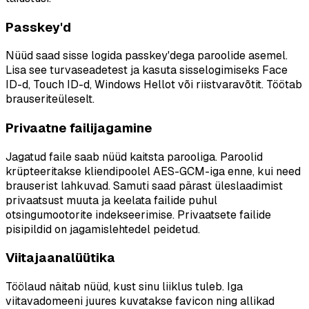
Passkey'd
Nüüd saad sisse logida passkey'dega paroolide asemel.
Lisa see turvaseadetest ja kasuta sisselogimiseks Face
ID-d, Touch ID-d, Windows Hellot või riistvaravõtit. Töötab
brauseriteüleselt.
Privaatne failijagamine
Jagatud faile saab nüüd kaitsta parooliga. Paroolid
krüpteeritakse kliendipoolel AES-GCM-iga enne, kui need
brauserist lahkuvad. Samuti saad pärast üleslaadimist
privaatsust muuta ja keelata failide puhul
otsingumootorite indekseerimise. Privaatsete failide
pisipildid on jagamislehtedel peidetud.
Viitajaanalüütika
Töölaud näitab nüüd, kust sinu liiklus tuleb. Iga
viitavadomeeni juures kuvatakse favicon ning allikad