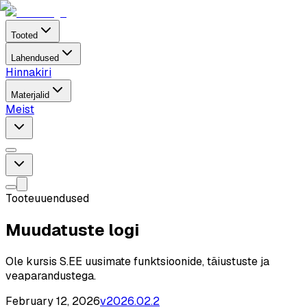
Tooted
Lahendused
Hinnakiri
Materjalid
Meist
Tooteuuendused
Muudatuste logi
Ole kursis S.EE uusimate funktsioonide, täiustuste ja
veaparandustega.
February 12, 2026
v
2026.02.2