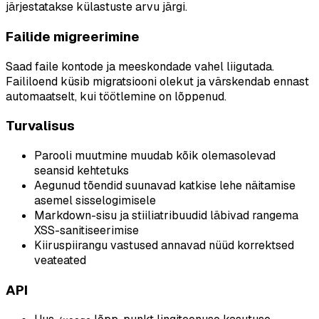
järjestatakse külastuste arvu järgi.
Failide migreerimine
Saad faile kontode ja meeskondade vahel liigutada.
Faililoend küsib migratsiooni olekut ja värskendab ennast
automaatselt, kui töötlemine on lõppenud.
Turvalisus
Parooli muutmine muudab kõik olemasolevad
seansid kehtetuks
Aegunud tõendid suunavad katkise lehe näitamise
asemel sisselogimisele
Markdown-sisu ja stiiliatribuudid läbivad rangema
XSS-sanitiseerimise
Kiiruspiirangu vastused annavad nüüd korrektsed
veateated
API