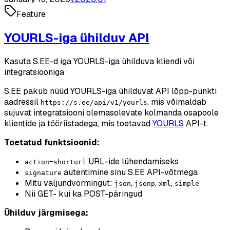
Feature
YOURLS-iga ühilduv API
Kasuta S.EE-d iga YOURLS-iga ühilduva kliendi või
integratsiooniga
S.EE pakub nüüd YOURLS-iga ühilduvat API lõpp-punkti
aadressil
, mis võimaldab
https://s.ee/api/v1/yourls
sujuvat integratsiooni olemasolevate kolmanda osapoole
klientide ja tööriistadega, mis toetavad
YOURLS
API-t.
Toetatud funktsioonid:
URL-ide lühendamiseks
action=shorturl
autentimine sinu S.EE API-võtmega
signature
Mitu väljundvormingut:
,
,
,
json
jsonp
xml
simple
Nii GET- kui ka POST-päringud
Ühilduv järgmisega: