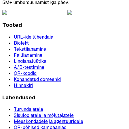
5M+ ümbersuunamist iga päev.
Tooted
URL-ide lühendaja
Bioleht
Tekstijagamine
Failijagamine
Lingianalüütika
A/B-testimine
QR-koodid
Kohandatud domeenid
Hinnakiri
Lahendused
Turundajatele
Sisuloojatele ja mõjutajatele
Meeskondadele ja agentuuridele
QR-põhised kampaaniad