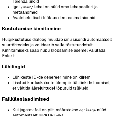
Täienda lingid
Igal
lehel on nüüd oma lehepealkiri ja
/user/
metaandmed
Avalehele lisati töölaua demoanimatsioonid
Kustutamise kinnitamine
Hulgikustutuse dialoog muudab sinu sisendi automaatselt
suurtähtedeks ja valideerib selle tõstutundetult.
Kinnitamiseks saab nupu klõpsamise asemel vajutada
Enterit.
Lühilingid
Lühikeste ID-de genereerimine on kiirem
Lisatud korduskatsete ülempiir lühilinkide loomisel,
et vältida äärejuhtudel lõputuid tsükleid
Failiüleslaadimised
Kui jagatav fail on pilt, määratakse
nüüd
og:image
automaatselt pildi URL-iks