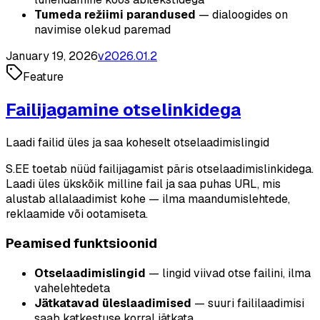
Tumeda režiimi parandused
— dialoogides on
navimise olekud paremad
January 19, 2026
v
2026.01.2
Feature
Failijagamine otselinkidega
Laadi failid üles ja saa koheselt otselaadimislingid
S.EE toetab nüüd failijagamist päris otselaadimislinkidega.
Laadi üles ükskõik milline fail ja saa puhas URL, mis
alustab allalaadimist kohe — ilma maandumislehtede,
reklaamide või ootamiseta.
Peamised funktsioonid
Otselaadimislingid
— lingid viivad otse failini, ilma
vahelehtedeta
Jätkatavad üleslaadimised
— suuri faililaadimisi
saab katkestuse korral jätkata