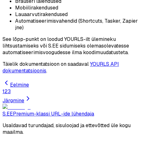
Brauseri laiendused
Mobiilirakendused
Lauaarvutirakendused
Automatiseerimisvahendid (Shortcuts, Tasker, Zapier
jne)
See lõpp-punkt on loodud YOURLS-ilt ülemineku
lihtsustamiseks või S.EE sidumiseks olemasolevatesse
automatiseerimisvoogudesse ilma koodimuudatusteta.
Täielik dokumentatsioon on saadaval
YOURLS API
dokumentatsioonis
.
Eelmine
1
2
3
Järgmine
S.EE
Premium-klassi URL-ide lühendaja
Usaldavad turundajad, sisuloojad ja ettevõtted üle kogu
maailma.