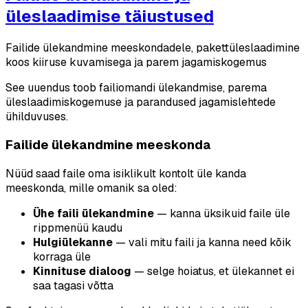
üleslaadimise täiustused
Failide ülekandmine meeskondadele, pakettüleslaadimine
koos kiiruse kuvamisega ja parem jagamiskogemus
See uuendus toob failiomandi ülekandmise, parema
üleslaadimiskogemuse ja parandused jagamislehtede
ühilduvuses.
Failide ülekandmine meeskonda
Nüüd saad faile oma isiklikult kontolt üle kanda
meeskonda, mille omanik sa oled:
Ühe faili ülekandmine
— kanna üksikuid faile üle
rippmenüü kaudu
Hulgiülekanne
— vali mitu faili ja kanna need kõik
korraga üle
Kinnituse dialoog
— selge hoiatus, et ülekannet ei
saa tagasi võtta