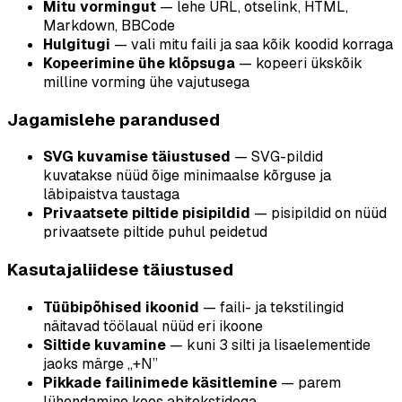
Mitu vormingut
— lehe URL, otselink, HTML,
Markdown, BBCode
Hulgitugi
— vali mitu faili ja saa kõik koodid korraga
Kopeerimine ühe klõpsuga
— kopeeri ükskõik
milline vorming ühe vajutusega
Jagamislehe parandused
SVG kuvamise täiustused
— SVG-pildid
kuvatakse nüüd õige minimaalse kõrguse ja
läbipaistva taustaga
Privaatsete piltide pisipildid
— pisipildid on nüüd
privaatsete piltide puhul peidetud
Kasutajaliidese täiustused
Tüübipõhised ikoonid
— faili- ja tekstilingid
näitavad töölaual nüüd eri ikoone
Siltide kuvamine
— kuni 3 silti ja lisaelementide
jaoks märge „+N”
Pikkade failinimede käsitlemine
— parem
lühendamine koos abitekstidega