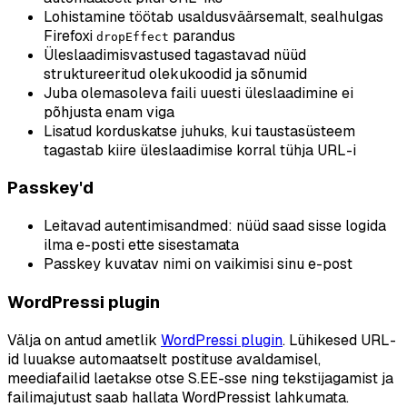
Lohistamine töötab usaldusväärsemalt, sealhulgas
Firefoxi
parandus
dropEffect
Üleslaadimisvastused tagastavad nüüd
struktureeritud olekukoodid ja sõnumid
Juba olemasoleva faili uuesti üleslaadimine ei
põhjusta enam viga
Lisatud korduskatse juhuks, kui taustasüsteem
tagastab kiire üleslaadimise korral tühja URL-i
Passkey'd
Leitavad autentimisandmed: nüüd saad sisse logida
ilma e-posti ette sisestamata
Passkey kuvatav nimi on vaikimisi sinu e-post
WordPressi plugin
Välja on antud ametlik
WordPressi plugin
. Lühikesed URL-
id luuakse automaatselt postituse avaldamisel,
meediafailid laetakse otse S.EE-sse ning tekstijagamist ja
failimajutust saab hallata WordPressist lahkumata.