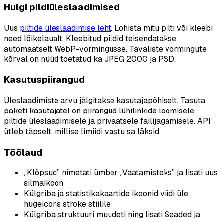
Hulgi pildiüleslaadimised
Uus
piltide üleslaadimise leht
. Lohista mitu pilti või kleebi
need lõikelaualt. Kleebitud pildid teisendatakse
automaatselt WebP-vormingusse. Tavaliste vormingute
kõrval on nüüd toetatud ka JPEG 2000 ja PSD.
Kasutuspiirangud
Üleslaadimiste arvu jälgitakse kasutajapõhiselt. Tasuta
paketi kasutajatel on piirangud lühilinkide loomisele,
piltide üleslaadimisele ja privaatsele failijagamisele. API
ütleb täpselt, millise limiidi vastu sa läksid.
Töölaud
„Klõpsud” nimetati ümber „Vaatamisteks” ja lisati uus
silmaikoon
Külgriba ja statistikakaartide ikoonid viidi üle
hugeicons stroke stiilile
Külgriba struktuuri muudeti ning lisati Seaded ja