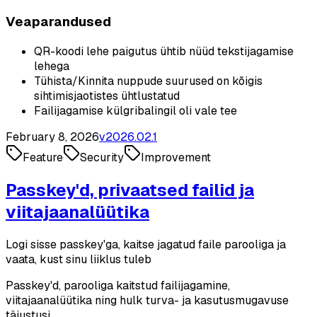
Veaparandused
QR-koodi lehe paigutus ühtib nüüd tekstijagamise
lehega
Tühista/Kinnita nuppude suurused on kõigis
sihtimisjaotistes ühtlustatud
Failijagamise külgribalingil oli vale tee
February 8, 2026
v
2026.02.1
Feature
Security
Improvement
Passkey'd, privaatsed failid ja
viitajaanalüütika
Logi sisse passkey'ga, kaitse jagatud faile parooliga ja
vaata, kust sinu liiklus tuleb
Passkey'd, parooliga kaitstud failijagamine,
viitajaanalüütika ning hulk turva- ja kasutusmugavuse
täiustusi.