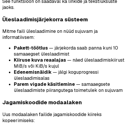
See funktsioon on saadaval ka linkide ja tekstiüksuste
jaoks.
Üleslaadimisjärjekorra süsteem
Mitme faili üleslaadimine on nüüd sujuvam ja
informatiivsem:
Pakett-töötlus
— järjekorda saab panna kuni 10
samaaegset üleslaadimist
Kiiruse kuva reaalajas
— näed üleslaadimiskiirust
MiB/s või KiB/s kujul
Edenemisnäidik
— jälgi koguprogressi
üleslaadimisalas
Parem vigade käsitlemine
— samaaegsete
üleslaadimiste piirangutega toimetulek on sujuvam
Jagamiskoodide modaalaken
Uus modaalaken failide jagamiskoodide kiireks
kopeerimiseks: