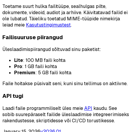
Toetame suurt hulka failitüüpe, sealhulgas pilte,
dokumente, videoid, audiot ja arhiive. Käivitatavad failid ei
ole lubatud. Täieliku toetatud MIME-tüüpide nimekirja
leiad meie
Kasutustingimustest
.
Failisuuruse piirangud
Üleslaadimispiirangud sõltuvad sinu paketist:
Lite
: 100 MB faili kohta
Pro
: 1 GB faili kohta
Premium
: 5 GB faili kohta
Faile hoitakse püsivalt seni, kuni sinu tellimus on aktiivne.
API tugi
Laadi faile programmiliselt üles meie
API
kaudu. See
sobib suurepäraselt failide üleslaadimise integreerimiseks
rakendustesse, skriptidesse või CI/CD torustikesse.
January 15, 2026
v
2026.01