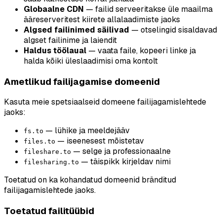
Globaalne CDN
— failid serveeritakse üle maailma
ääreserveritest kiirete allalaadimiste jaoks
Algsed failinimed säilivad
— otselingid sisaldavad
algset failinime ja laiendit
Haldus töölaual
— vaata faile, kopeeri linke ja
halda kõiki üleslaadimisi oma kontolt
Ametlikud failijagamise domeenid
Kasuta meie spetsiaalseid domeene failijagamislehtede
jaoks:
— lühike ja meeldejääv
fs.to
— iseenesest mõistetav
files.to
— selge ja professionaalne
fileshare.to
— täispikk kirjeldav nimi
filesharing.to
Toetatud on ka kohandatud domeenid bränditud
failijagamislehtede jaoks.
Toetatud failitüübid