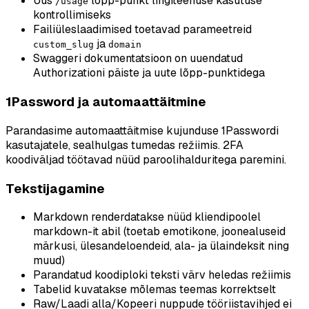
Uus
lõpp-punkt lingiteenuse kasutuse
/usage
kontrollimiseks
Failiüleslaadimised toetavad parameetreid
ja
custom_slug
domain
Swaggeri dokumentatsioon on uuendatud
Authorizationi päiste ja uute lõpp-punktidega
1Password ja automaattäitmine
Parandasime automaattäitmise kujunduse 1Passwordi
kasutajatele, sealhulgas tumedas režiimis. 2FA
koodiväljad töötavad nüüd paroolihalduritega paremini.
Tekstijagamine
Markdown renderdatakse nüüd kliendipoolel
markdown-it abil (toetab emotikone, joonealuseid
märkusi, ülesandeloendeid, ala- ja ülaindeksit ning
muud)
Parandatud koodiploki teksti värv heledas režiimis
Tabelid kuvatakse mõlemas teemas korrektselt
Raw/Laadi alla/Kopeeri nuppude tööriistavihjed ei