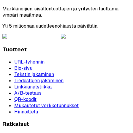
Markkinoijien, sisällöntuottajien ja yritysten luottama
ympäri maailmaa.
Yli 5 miljoonaa uudelleenohjausta päivittäin.
Tuotteet
URL-lyhennin
Bio-sivu
Tekstin jakaminen
Tiedostojen jakaminen
Linkkianalytiikka
A/B-testaus
QR-koodit
Mukautetut verkkotunnukset
Hinnoittelu
Ratkaisut