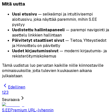
Mitä uutta
Uusi etusivu
— selkeämpi ja intuitiivisempi
aloitussivu, joka näyttää paremmin, mihin S.EE
pystyy
Uudistettu hallintapaneeli
— parempi navigointi ja
asettelu linkkien hallintaan
Päivitetyt staattiset sivut
— Tietoa, Yhteystiedot
ja Hinnoittelu on päivitetty
Uudet kirjautumissivut
— moderni kirjautumis- ja
rekisteröitymiskokemus
Tämä uudistus luo perustan kaikille niille kiinnostaville
ominaisuuksille, joita tulevien kuukausien aikana
julkaistaan.
Edellinen
1
2
3
Seuraava
S.EE
Premium URL-lyhennin