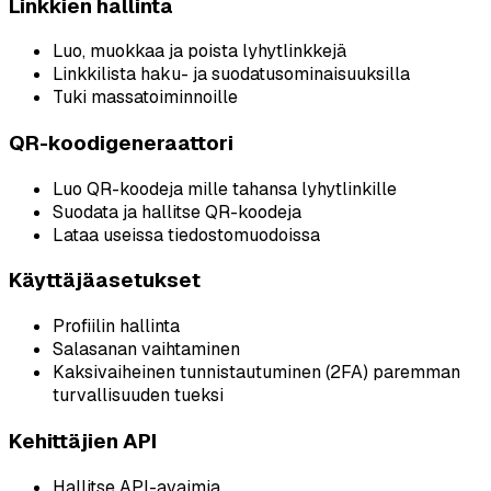
Linkkien hallinta
Luo, muokkaa ja poista lyhytlinkkejä
Linkkilista haku- ja suodatusominaisuuksilla
Tuki massatoiminnoille
QR-koodigeneraattori
Luo QR-koodeja mille tahansa lyhytlinkille
Suodata ja hallitse QR-koodeja
Lataa useissa tiedostomuodoissa
Käyttäjäasetukset
Profiilin hallinta
Salasanan vaihtaminen
Kaksivaiheinen tunnistautuminen (2FA) paremman
turvallisuuden tueksi
Kehittäjien API
Hallitse API-avaimia