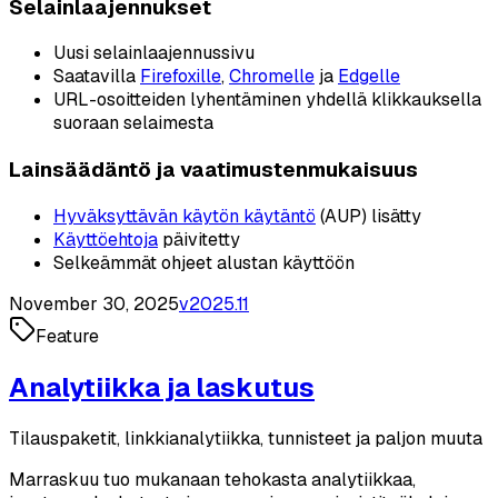
Selainlaajennukset
Uusi selainlaajennussivu
Saatavilla
Firefoxille
,
Chromelle
ja
Edgelle
URL-osoitteiden lyhentäminen yhdellä klikkauksella
suoraan selaimesta
Lainsäädäntö ja vaatimustenmukaisuus
Hyväksyttävän käytön käytäntö
(AUP) lisätty
Käyttöehtoja
päivitetty
Selkeämmät ohjeet alustan käyttöön
November 30, 2025
v
2025.11
Feature
Analytiikka ja laskutus
Tilauspaketit, linkkianalytiikka, tunnisteet ja paljon muuta
Marraskuu tuo mukanaan tehokasta analytiikkaa,