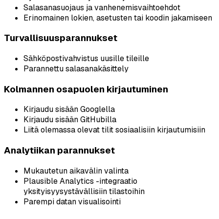
Salasanasuojaus ja vanhenemisvaihtoehdot
Erinomainen lokien, asetusten tai koodin jakamiseen
Turvallisuusparannukset
Sähköpostivahvistus uusille tileille
Parannettu salasanakäsittely
Kolmannen osapuolen kirjautuminen
Kirjaudu sisään Googlella
Kirjaudu sisään GitHubilla
Liitä olemassa olevat tilit sosiaalisiin kirjautumisiin
Analytiikan parannukset
Mukautetun aikavälin valinta
Plausible Analytics -integraatio
yksityisyysystävällisiin tilastoihin
Parempi datan visualisointi