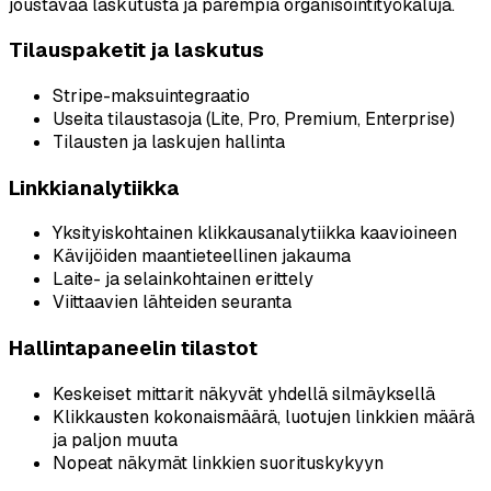
joustavaa laskutusta ja parempia organisointityökaluja.
Tilauspaketit ja laskutus
Stripe-maksuintegraatio
Useita tilaustasoja (Lite, Pro, Premium, Enterprise)
Tilausten ja laskujen hallinta
Linkkianalytiikka
Yksityiskohtainen klikkausanalytiikka kaavioineen
Kävijöiden maantieteellinen jakauma
Laite- ja selainkohtainen erittely
Viittaavien lähteiden seuranta
Hallintapaneelin tilastot
Keskeiset mittarit näkyvät yhdellä silmäyksellä
Klikkausten kokonaismäärä, luotujen linkkien määrä
ja paljon muuta
Nopeat näkymät linkkien suorituskykyyn