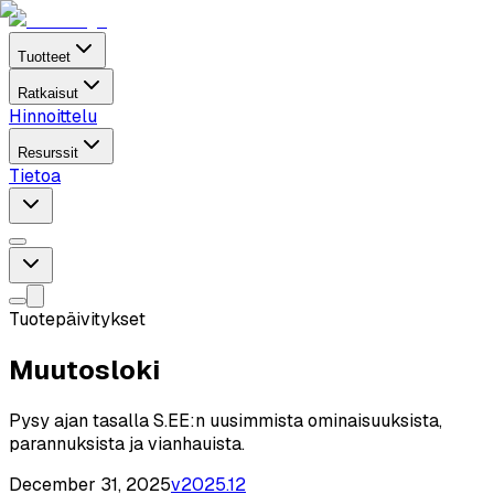
Tuotteet
Ratkaisut
Hinnoittelu
Resurssit
Tietoa
Tuotepäivitykset
Muutosloki
Pysy ajan tasalla S.EE:n uusimmista ominaisuuksista,
parannuksista ja vianhauista.
December 31, 2025
v
2025.12