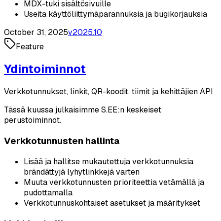
MDX-tuki sisältösivuille
Useita käyttöliittymäparannuksia ja bugikorjauksia
October 31, 2025
v
2025.10
Feature
Ydintoiminnot
Verkkotunnukset, linkit, QR-koodit, tiimit ja kehittäjien API
Tässä kuussa julkaisimme S.EE:n keskeiset
perustoiminnot.
Verkkotunnusten hallinta
Lisää ja hallitse mukautettuja verkkotunnuksia
brändättyjä lyhytlinkkejä varten
Muuta verkkotunnusten prioriteettia vetämällä ja
pudottamalla
Verkkotunnuskohtaiset asetukset ja määritykset