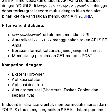
S.EE kini menyediakan endpoint API yang kompatibel
dengan YOURLS di
, sehingga
https://s.ee/api/v1/yourls
dapat terintegrasi secara mulus dengan klien dan alat
pihak ketiga yang sudah mendukung API
YOURLS
.
Fitur yang didukung:
untuk memendekkan URL
action=shorturl
Autentikasi
menggunakan token API S.EE
signature
Anda
Beragam format keluaran:
,
,
,
json
jsonp
xml
simple
Mendukung permintaan GET maupun POST
Kompatibel dengan:
Ekstensi browser
Aplikasi seluler
Aplikasi desktop
Alat otomatisasi (Shortcuts, Tasker, Zapier, dan
sebagainya)
Endpoint ini dirancang untuk mempermudah migrasi dari
YOURLS atau mengintegrasikan S.EE ke dalam pipeline