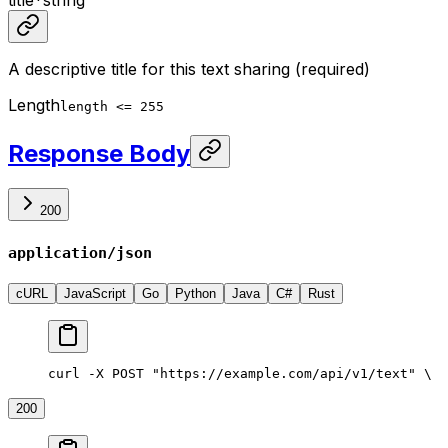
title
*
string
A descriptive title for this text sharing (required)
Length
length <= 255
Response Body
200
application/json
cURL
JavaScript
Go
Python
Java
C#
Rust
curl -X POST "https://example.com/api/v1/text" \
  
200