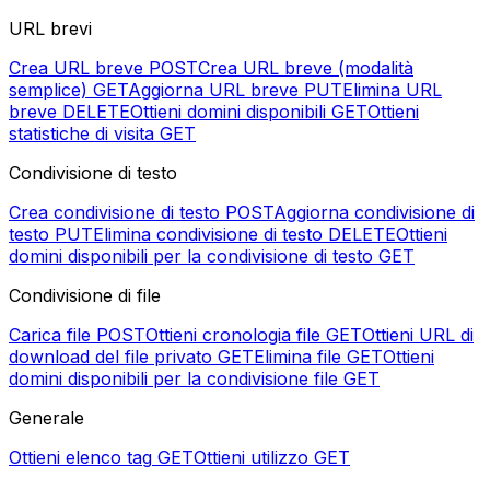
URL brevi
Crea URL breve
POST
Crea URL breve (modalità
semplice)
GET
Aggiorna URL breve
PUT
Elimina URL
breve
DELETE
Ottieni domini disponibili
GET
Ottieni
statistiche di visita
GET
Condivisione di testo
Crea condivisione di testo
POST
Aggiorna condivisione di
testo
PUT
Elimina condivisione di testo
DELETE
Ottieni
domini disponibili per la condivisione di testo
GET
Condivisione di file
Carica file
POST
Ottieni cronologia file
GET
Ottieni URL di
download del file privato
GET
Elimina file
GET
Ottieni
domini disponibili per la condivisione file
GET
Generale
Ottieni elenco tag
GET
Ottieni utilizzo
GET