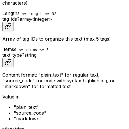
characters)
Length
3 <= length <= 32
tag_ids
?
array<
integer
>
Array of tag IDs to organize this text (max 5 tags)
Items
0 <= items <= 5
text_type
?
string
Content format: "plain_text" for regular text,
"source_code" for code with syntax highlighting, or
"markdown" for formatted text
Value in
"plain_text"
"source_code"
"markdown"