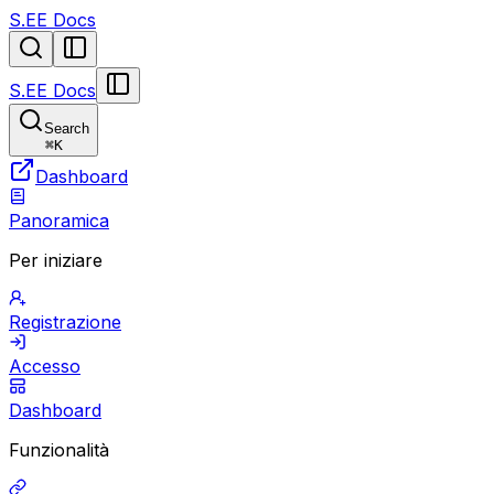
S.EE Docs
S.EE Docs
Search
⌘
K
Dashboard
Panoramica
Per iniziare
Registrazione
Accesso
Dashboard
Funzionalità