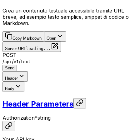
Crea un contenuto testuale accessibile tramite URL
breve, ad esempio testo semplice, snippet di codice o
Markdown.
Copy Markdown
Open
Server URL
loading...
POST
/
/
/
api
v1
text
Send
Header
Body
Header Parameters
Authorization
*
string
Your API key