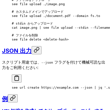
see
 file
 upload
 ./image.png
# カスタムドメインでアップロード
see
 file
 upload
 ./document.pdf
 --domain
 fs.to
# stdin からアップロード
cat
 image.png
 |
 see
 file
 upload
 --stdin
 --filename
# ファイルを削除
see
 file
 delete
 <
delete-has
h
>
JSON 出力
スクリプト用途では、
フラグを付けて機械可読な出
--json
力をご利用ください:
see
 url
 create
 https://example.com
 --json
 |
 jq
 '.s
例