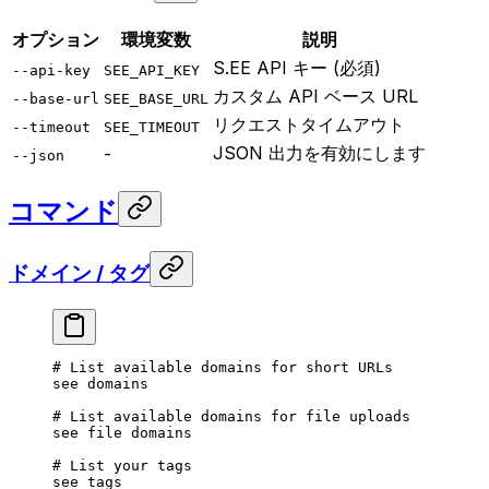
オプション
環境変数
説明
S.EE API キー (必須)
--api-key
SEE_API_KEY
カスタム API ベース URL
--base-url
SEE_BASE_URL
リクエストタイムアウト
--timeout
SEE_TIMEOUT
JSON 出力を有効にします
-
--json
コマンド
ドメイン / タグ
# List available domains for short URLs
see
 domains
# List available domains for file uploads
see
 file
 domains
# List your tags
see
 tags