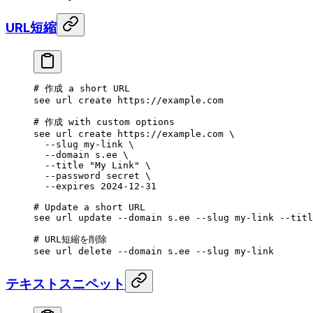
URL短縮
# 作成 a short URL
see
 url
 create
 https://example.com
# 作成 with custom options
see
 url
 create
 https://example.com
 \
  --slug
 my-link
 \
  --domain
 s.ee
 \
  --title
 "My Link"
 \
  --password
 secret
 \
  --expires
 2024-12-31
# Update a short URL
see
 url
 update
 --domain
 s.ee
 --slug
 my-link
 --titl
# URL短縮を削除
see
 url
 delete
 --domain
 s.ee
 --slug
 my-link
テキストスニペット