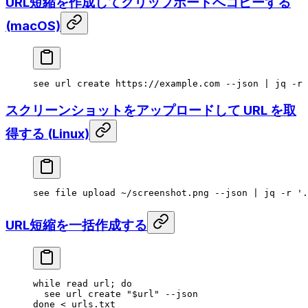
URL短縮を作成してクリップボードへコピーする
(macOS)
see
 url
 create
 https://example.com
 --json
 |
 jq
 -r
 
スクリーンショットをアップロードして URL を取
得する (Linux)
see
 file
 upload
 ~/screenshot.png
 --json
 |
 jq
 -r
 '.
URL短縮を一括作成する
while
 read
 url
; 
do
  see
 url
 create
 "
$url
"
 --json
done
 <
 urls.txt