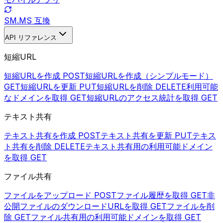
SM.MS 互換
API リファレンス
短縮URL
短縮URLを作成
POST
短縮URLを作成（シンプルモード）
GET
短縮URLを更新
PUT
短縮URLを削除
DELETE
利用可能
なドメインを取得
GET
短縮URLのアクセス統計を取得
GET
テキスト共有
テキスト共有を作成
POST
テキスト共有を更新
PUT
テキス
ト共有を削除
DELETE
テキスト共有用の利用可能ドメイン
を取得
GET
ファイル共有
ファイルをアップロード
POST
ファイル履歴を取得
GET
非
公開ファイルのダウンロードURLを取得
GET
ファイルを削
除
GET
ファイル共有用の利用可能ドメインを取得
GET