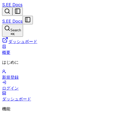
S.EE Docs
S.EE Docs
Search
⌘
K
ダッシュボード
概要
はじめに
新規登録
ログイン
ダッシュボード
機能