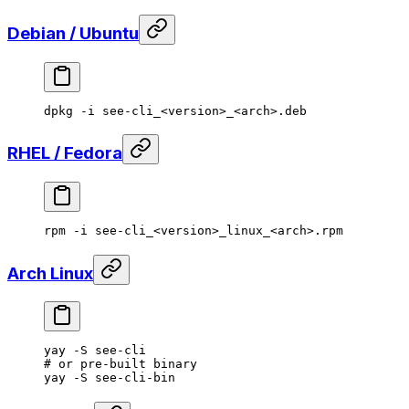
Debian / Ubuntu
dpkg
 -i
 see-cli_
<
versio
n
>
_
<
arc
h
>
.deb
RHEL / Fedora
rpm
 -i
 see-cli_
<
versio
n
>
_linux_
<
arc
h
>
.rpm
Arch Linux
yay
 -S
 see-cli
# or pre-built binary
yay
 -S
 see-cli-bin