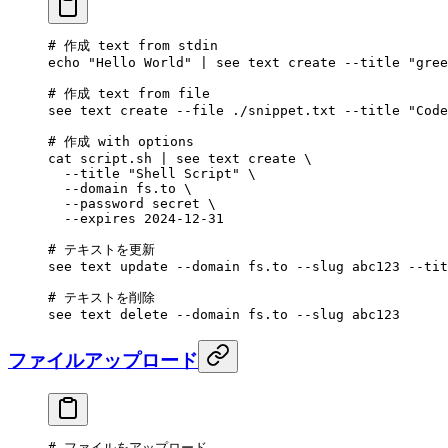
# 作成 text from stdin
echo
 "Hello World"
 |
 see
 text
 create
 --title
 "gree
# 作成 text from file
see
 text
 create
 --file
 ./snippet.txt
 --title
 "Code
# 作成 with options
cat
 script.sh
 |
 see
 text
 create
 \
  --title
 "Shell Script"
 \
  --domain
 fs.to
 \
  --password
 secret
 \
  --expires
 2024-12-31
# テキストを更新
see
 text
 update
 --domain
 fs.to
 --slug
 abc123
 --tit
# テキストを削除
see
 text
 delete
 --domain
 fs.to
 --slug
 abc123
ファイルアップロード
# ファイルをアップロード