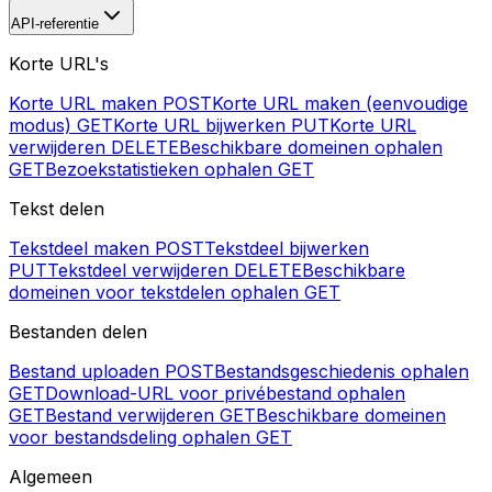
API-referentie
Korte URL's
Korte URL maken
POST
Korte URL maken (eenvoudige
modus)
GET
Korte URL bijwerken
PUT
Korte URL
verwijderen
DELETE
Beschikbare domeinen ophalen
GET
Bezoekstatistieken ophalen
GET
Tekst delen
Tekstdeel maken
POST
Tekstdeel bijwerken
PUT
Tekstdeel verwijderen
DELETE
Beschikbare
domeinen voor tekstdelen ophalen
GET
Bestanden delen
Bestand uploaden
POST
Bestandsgeschiedenis ophalen
GET
Download-URL voor privébestand ophalen
GET
Bestand verwijderen
GET
Beschikbare domeinen
voor bestandsdeling ophalen
GET
Algemeen