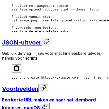
# Upload met aangepast domein
see
 file
 upload
 ./document.pdf
 --domain
 fs.to
# Upload vanuit stdin
cat
 image.png
 |
 see
 file
 upload
 --stdin
 --filename
# Verwijder een bestand
see
 file
 delete
 <
delete-has
h
>
JSON-uitvoer
Gebruik de vlag
voor machineleesbare uitvoer,
--json
handig voor scripts:
see
 url
 create
 https://example.com
 --json
 |
 jq
 '.s
Voorbeelden
Een korte URL maken en naar het klembord
kopieren, macOS