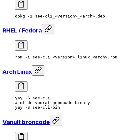
dpkg
 -i
 see-cli_
<
versio
n
>
_
<
arc
h
>
.deb
RHEL / Fedora
rpm
 -i
 see-cli_
<
versio
n
>
_linux_
<
arc
h
>
.rpm
Arch Linux
yay
 -S
 see-cli
# of de vooraf gebouwde binary
yay
 -S
 see-cli-bin
Vanuit broncode