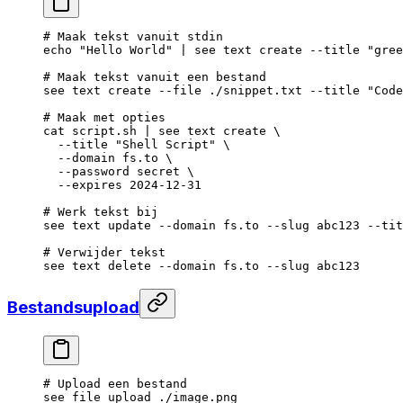
# Maak tekst vanuit stdin
echo
 "Hello World"
 |
 see
 text
 create
 --title
 "gree
# Maak tekst vanuit een bestand
see
 text
 create
 --file
 ./snippet.txt
 --title
 "Code
# Maak met opties
cat
 script.sh
 |
 see
 text
 create
 \
  --title
 "Shell Script"
 \
  --domain
 fs.to
 \
  --password
 secret
 \
  --expires
 2024-12-31
# Werk tekst bij
see
 text
 update
 --domain
 fs.to
 --slug
 abc123
 --tit
# Verwijder tekst
see
 text
 delete
 --domain
 fs.to
 --slug
 abc123
Bestandsupload
# Upload een bestand
see
 file
 upload
 ./image.png