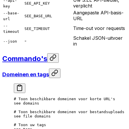
Uw S.EE API-sleutel,
--api-
SEE_API_KEY
verplicht
key
Aangepaste API-basis-
--base-
SEE_BASE_URL
URL
url
--
Time-out voor requests
SEE_TIMEOUT
timeout
Schakel JSON-uitvoer
-
--json
in
Commando's
Domeinen en tags
# Toon beschikbare domeinen voor korte URL's
see
 domains
# Toon beschikbare domeinen voor bestandsuploads
see
 file
 domains
# Toon uw tags