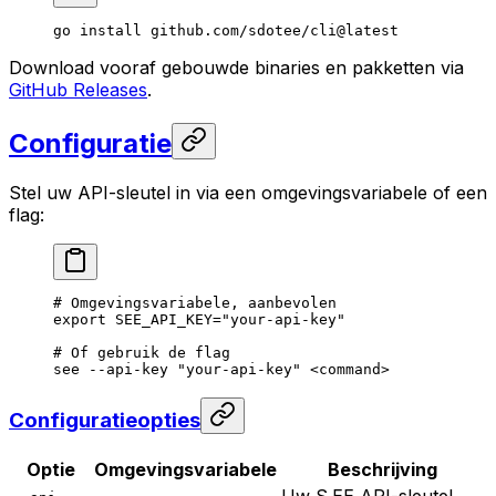
go
 install
 github.com/sdotee/cli@latest
Download vooraf gebouwde binaries en pakketten via
GitHub Releases
.
Configuratie
Stel uw API-sleutel in via een omgevingsvariabele of een
flag:
# Omgevingsvariabele, aanbevolen
export
 SEE_API_KEY
=
"your-api-key"
# Of gebruik de flag
see
 --api-key
 "your-api-key"
 <
comman
d
>
Configuratieopties
Optie
Omgevingsvariabele
Beschrijving