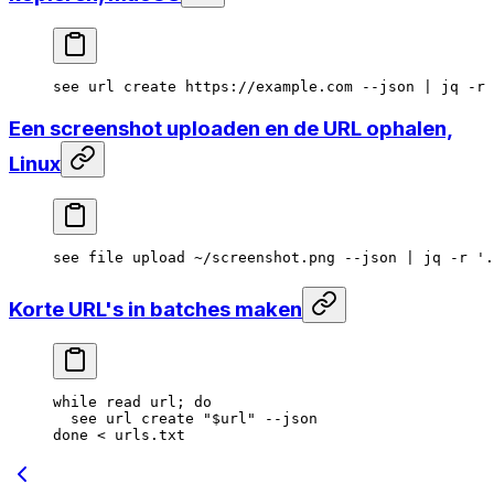
see
 url
 create
 https://example.com
 --json
 |
 jq
 -r
 
Een screenshot uploaden en de URL ophalen,
Linux
see
 file
 upload
 ~/screenshot.png
 --json
 |
 jq
 -r
 '.
Korte URL's in batches maken
while
 read
 url
; 
do
  see
 url
 create
 "
$url
"
 --json
done
 <
 urls.txt