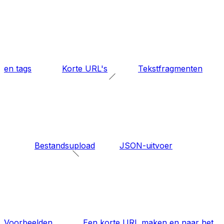
en tags
Korte URL's
Tekstfragmenten
Bestandsupload
JSON-uitvoer
Voorbeelden
Een korte URL maken en naar het