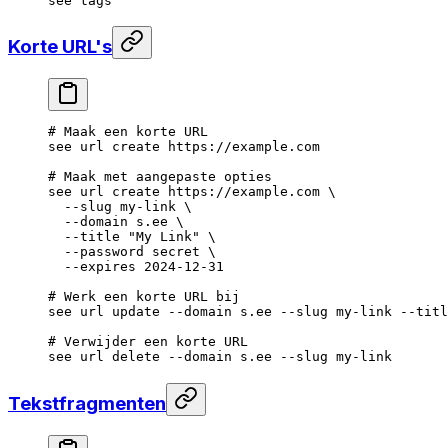
see
 tags
Korte URL's
# Maak een korte URL
see
 url
 create
 https://example.com
# Maak met aangepaste opties
see
 url
 create
 https://example.com
 \
  --slug
 my-link
 \
  --domain
 s.ee
 \
  --title
 "My Link"
 \
  --password
 secret
 \
  --expires
 2024-12-31
# Werk een korte URL bij
see
 url
 update
 --domain
 s.ee
 --slug
 my-link
 --titl
# Verwijder een korte URL
see
 url
 delete
 --domain
 s.ee
 --slug
 my-link
Tekstfragmenten