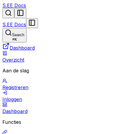
S.EE Docs
S.EE Docs
Search
⌘
K
Dashboard
Overzicht
Aan de slag
Registreren
Inloggen
Dashboard
Functies