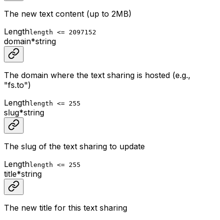
The new text content (up to 2MB)
Length
length <= 2097152
domain
*
string
The domain where the text sharing is hosted (e.g.,
"fs.to")
Length
length <= 255
slug
*
string
The slug of the text sharing to update
Length
length <= 255
title
*
string
The new title for this text sharing