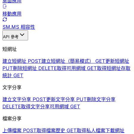
桌面應用
移動應用
SM.MS 相容性
API 參考
短網址
建立短網址
POST
建立短網址（簡易模式）
GET
更新短網址
PUT
刪除短網址
DELETE
取得可用網域
GET
取得短網址存取
統計
GET
文字分享
建立文字分享
POST
更新文字分享
PUT
刪除文字分享
DELETE
取得文字分享可用網域
GET
檔案分享
上傳檔案
POST
取得檔案歷史
GET
取得私人檔案下載網址