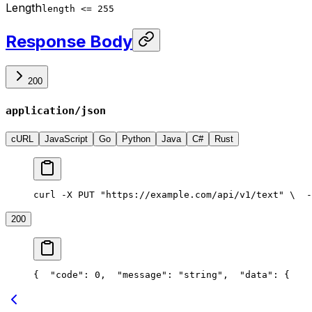
Length
length <= 255
Response Body
200
application/json
cURL
JavaScript
Go
Python
Java
C#
Rust
curl -X PUT "https://example.com/api/v1/text" \
  -
200
{
  "code": 0,
  "message": "string",
  "data": {
    