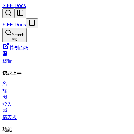
S.EE Docs
S.EE Docs
Search
⌘
K
控制面板
概覽
快速上手
註冊
登入
儀表板
功能