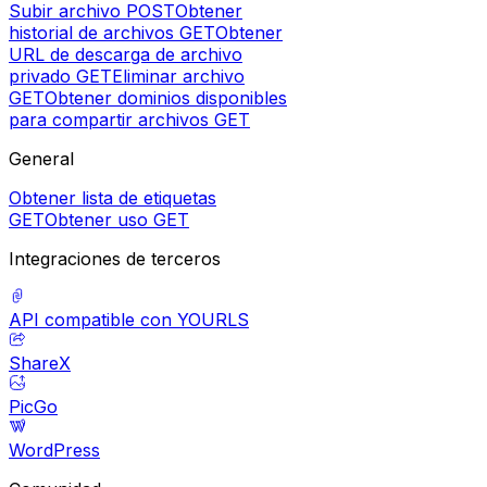
Subir archivo
POST
Obtener
historial de archivos
GET
Obtener
URL de descarga de archivo
privado
GET
Eliminar archivo
GET
Obtener dominios disponibles
para compartir archivos
GET
General
Obtener lista de etiquetas
GET
Obtener uso
GET
Integraciones de terceros
API compatible con YOURLS
ShareX
PicGo
WordPress