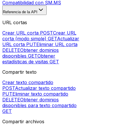
Compatibilidad con SM.MS
Referencia de la API
URL cortas
Crear URL corta
POST
Crear URL
corta (modo simple)
GET
Actualizar
URL corta
PUT
Eliminar URL corta
DELETE
Obtener dominios
disponibles
GET
Obtener
estadísticas de visitas
GET
Compartir texto
Crear texto compartido
POST
Actualizar texto compartido
PUT
Eliminar texto compartido
DELETE
Obtener dominios
disponibles para texto compartido
GET
Compartir archivos