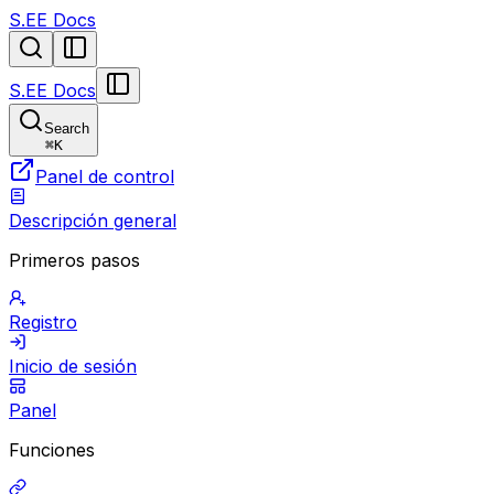
S.EE Docs
S.EE Docs
Search
⌘
K
Panel de control
Descripción general
Primeros pasos
Registro
Inicio de sesión
Panel
Funciones